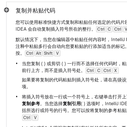
复制并粘贴代码
您可以使用标准快捷方式复制和粘贴任何选定的代码片段。如
IDEA 会自动复制插入符号所在的整行。
Ctrl
C
0
Ctrl
默认情况下，当您在编辑器中粘贴任何内容时，IntelliJ 
注释中粘贴多行会自动向您要粘贴的行添加适当的标记
按。
Ctrl
Alt
Shift
0
V
当您复制 ( ) 或剪切 ( ) 一行而不选择任何代码
前行上方，而不是插入符号处。
Ctrl
C
0
Ctrl
0
X
如果要将复制的代码粘贴到插入符号处，请在
高级设
项。
将插入符号放在一行或一个符号上，右键单击打开上
复制参考
。当您选择
复制引用
( ) 选项时，Intell
括所选行或符号的行号。您可以按将复制的参考粘贴
Ctrl
0
V