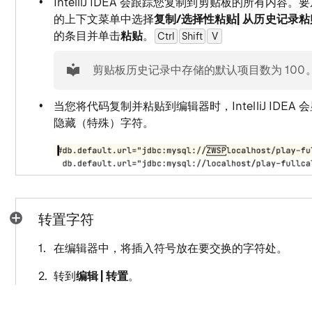
IntelliJ IDEA 会跟踪您复制到剪贴板的所有内
的上下文菜单中选择
复制/选择性粘贴| 从历史记录粘
的条目并单击
粘贴
。
Ctrl
Shift
0
V
提示
剪贴板历史记录中存储的默认项目数为 100
当您将代码复制并粘贴到编辑器时，IntelliJ IDEA 
隐藏（特殊）字符。
转置字符
在编辑器中，将插入符号放在要交换的字符处。
转到
编辑 | 转置
。
此操作没有默认快捷方式。您可以指定
自定义快捷方