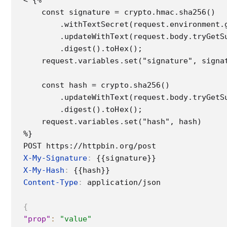
< {%

    const signature = crypto.hmac.sha256()

        .withTextSecret(request.environment.g
        .updateWithText(request.body.tryGetSu
        .digest().toHex();

    request.variables.set("signature", signat
    const hash = crypto.sha256()

        .updateWithText(request.body.tryGetSu
        .digest().toHex();

    request.variables.set("hash", hash)

%}

X-My-Signature
:
{{signature}}
X-My-Hash
:
{{hash}}
Content-Type
:
application/json
{
"prop"
:
"value"