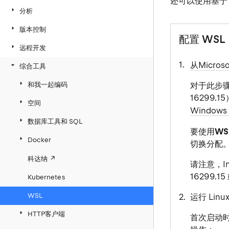
还可以使用基于 
分析
版本控制
配置 WSL
远程开发
从Microso
综合工具
和我一起编码
对于此步骤，
16299.
空间
Window
数据库工具和 SQL
要使用
WS
Docker
切换分配
科达纳
请注意，Int
16299
Kubernetes
WSL
运行 Lin
HTTP客户端
首次启动时