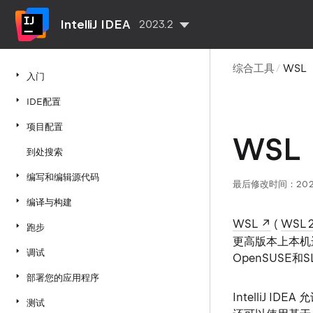
IntelliJ IDEA
2023.2
综合工具
WSL
入门
IDE配置
项目配置
WSL
到处搜索
编写和编辑源代码
最后修改时间：2023 
编译与构建
WSL
(
WSL 
跑步
更高版本上本机运
调试
OpenSUSE和S
部署您的应用程序
IntelliJ 
测试