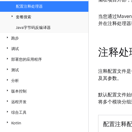
配置注释处理器
当您通过Mave
套餐搜索
并在注释处理器
Java字节码反编译器
跑步
注释处
调试
部署您的应用程序
测试
注释配置文件
是
及其参数。
分析
版本控制
默认配置文件始
将多个模块分组
远程开发
综合工具
配置注释
Kotlin